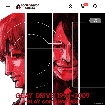
0
1
/
1