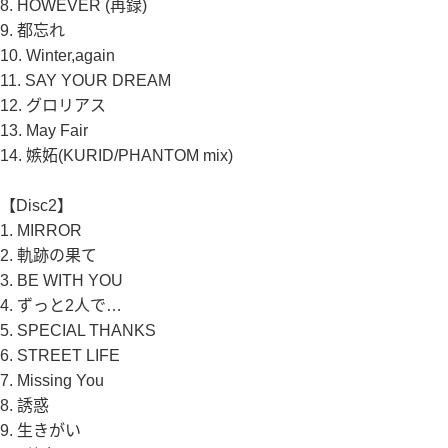
每筆NT$59
8. HOWEVER (再録)
9. 都忘れ
宅配
10. Winter,again
每筆NT$150
11. SAY YOUR DREAM
離島宅配
12. グロリアス
每筆NT$280
13. May Fair
14. 嫉妬(KURID/PHANTOM mix)
【Disc2】
1. MIRROR
2. 軌跡の果て
3. BE WITH YOU
4. ずっと2人で…
5. SPECIAL THANKS
6. STREET LIFE
7. Missing You
8. 誘惑
9. 生きがい