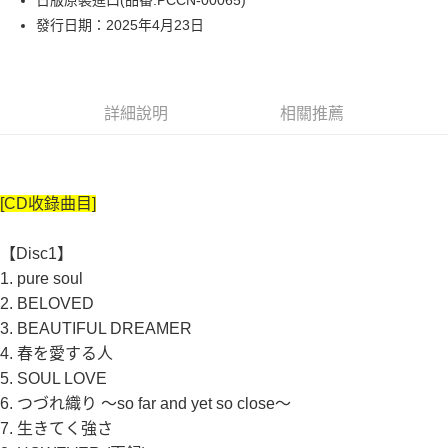
日版原裝進口(品番:PCCN-00065)
悠遊付
發行日期：2025年4月23日
運送方式
全家取貨付款
詳細說明
相關推薦
每筆NT$60
付款後全家取貨
每筆NT$59
[CD收錄曲目]
萊爾富取貨付款
【Disc1】
每筆NT$60
1. pure soul
付款後萊爾富取貨
2. BELOVED
每筆NT$60
3. BEAUTIFUL DREAMER
4. 春を愛する人
7-11取貨付款
5. SOUL LOVE
每筆NT$59
6. つづれ織り ～so far and yet so close～
付款後7-11取貨
7. 生きてく強さ